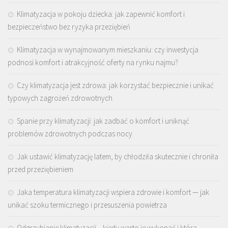
Klimatyzacja w pokoju dziecka: jak zapewnić komfort i
bezpieczeństwo bez ryzyka przeziębień
Klimatyzacja w wynajmowanym mieszkaniu: czy inwestycja
podnosi komfort i atrakcyjność oferty na rynku najmu?
Czy klimatyzacja jest zdrowa: jak korzystać bezpiecznie i unikać
typowych zagrożeń zdrowotnych
Spanie przy klimatyzacji: jak zadbać o komfort i uniknąć
problemów zdrowotnych podczas nocy
Jak ustawić klimatyzację latem, by chłodziła skutecznie i chroniła
przed przeziębieniem
Jaka temperatura klimatyzacji wspiera zdrowie i komfort — jak
unikać szoku termicznego i przesuszenia powietrza
Odgrzybianie klimatyzacji – kiedy warto je wykonać i która