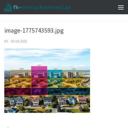
image-1775743593.jpg
BY
·
09-04-2026