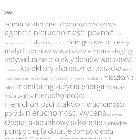
TAGI
administrator nieruchomości warszawa
agencja nieruchomości poznań
auta
gotowe projekty
dom
budowa
bezpieczeństwo
budownictwo
małych domów w warszawie
Home staging
indywidualne projekty domów warszawa
kolektory słoneczne rzeszów
kredyt
informacje
mieszkanie
kupno mieszkania
mieszkania
kredyt hipoteczny
kredyty
meble
monitoring zużycia energii
montaż
miłość
nieruchomości
instalacji pv
nieruchomości kraków
nieruchomości
nieruchomości wycena
porady
ogrzewanie
Operat szacunkowy szkolenie
pieniądze
pompy ciepła dotacje
pompy ciepła