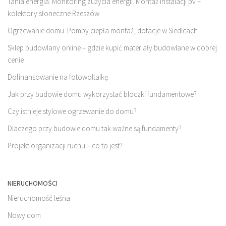
Tania energia. Monitoring zużycia energii. Montaż instalacji pv –
kolektory słoneczne Rzeszów
Ogrzewanie domu. Pompy ciepła montaż, dotacje w Siedlcach
Sklep budowlany online – gdzie kupić materiały budowlane w dobrej
cenie
Dofinansowanie na fotowoltaikę
Jak przy budowie domu wykorzystać bloczki fundamentowe?
Czy istnieje stylowe ogrzewanie do domu?
Dlaczego przy budowie domu tak ważne są fundamenty?
Projekt organizacji ruchu – co to jest?
NIERUCHOMOŚCI
Nieruchomość leśna
Nowy dom