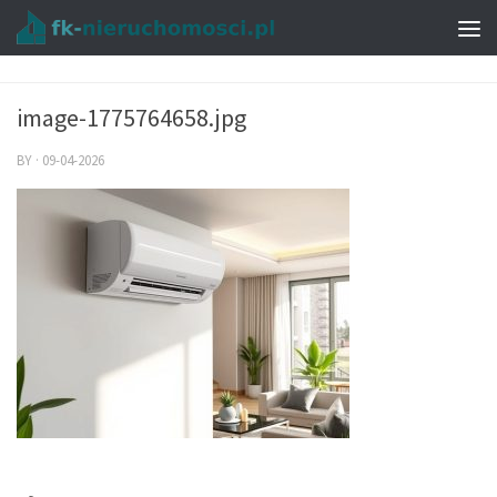
image-1775764658.jpg
BY
·
09-04-2026