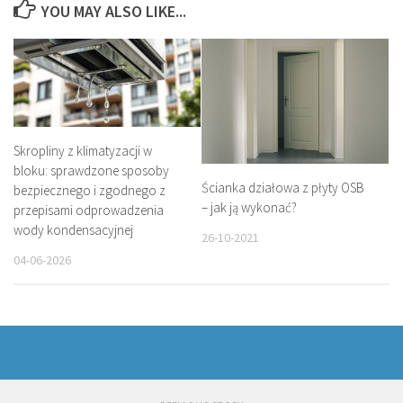
YOU MAY ALSO LIKE...
Skropliny z klimatyzacji w
bloku: sprawdzone sposoby
Ścianka działowa z płyty OSB
bezpiecznego i zgodnego z
– jak ją wykonać?
przepisami odprowadzenia
wody kondensacyjnej
26-10-2021
04-06-2026