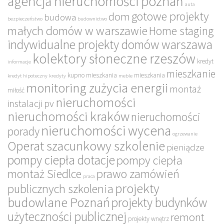
agencja nieruchomości poznań
auta
gotowe projekty
dom
budowa
bezpieczeństwo
budownictwo
małych domów w warszawie
Home staging
indywidualne projekty domów warszawa
kolektory słoneczne rzeszów
kredyt
informacje
mieszkanie
kupno mieszkania
mieszkania
kredyt hipoteczny
kredyty
meble
monitoring zużycia energii
montaż
miłość
nieruchomości
instalacji pv
nieruchomości kraków
nieruchomości
nieruchomości wycena
porady
ogrzewanie
Operat szacunkowy szkolenie
pieniądze
pompy ciepła dotacje
pompy ciepła
montaż Siedlce
prawo zamówień
praca
projekty
publicznych szkolenia
budowlane Poznań
projekty budynków
użyteczności publicznej
remont
projekty wnętrz