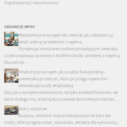
Współwłasność nieruchomości
CIEKAWSZE WPISY
Mieszkanie pod wynajem dla zwierząt: jak zabezpieczyć
lokal i uniknąć problemów z najemcą
Wynajmując mieszkanie osobom posiadającym zwierzęta,
często pojawiają się obawy o możliwe szkody i problemy z najemcą.
Kluczem do …
Wnętrze pod wynajem: jak urządzić funkcjonalną i
uniwersalną przestrzeń, która przyciąga najemców i
minimalizuje koszty eksploatacji
Decyzja o wynajmie mieszkania to nie tylko kwestia finansowa, ale
także strategiczna, w której kluczowe jest stworzenie przestrzeni, …
Dobry właściciel
Budowa, remont to duże przedsięwzięcie nie tylko dla
osoby, która pragnie zmian, właściciela, ale także dla wykonawcy.