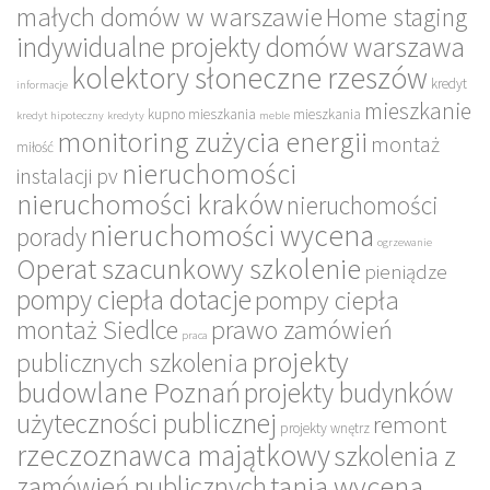
małych domów w warszawie
Home staging
indywidualne projekty domów warszawa
kolektory słoneczne rzeszów
kredyt
informacje
mieszkanie
kupno mieszkania
mieszkania
kredyt hipoteczny
kredyty
meble
monitoring zużycia energii
montaż
miłość
nieruchomości
instalacji pv
nieruchomości kraków
nieruchomości
nieruchomości wycena
porady
ogrzewanie
Operat szacunkowy szkolenie
pieniądze
pompy ciepła dotacje
pompy ciepła
montaż Siedlce
prawo zamówień
praca
projekty
publicznych szkolenia
budowlane Poznań
projekty budynków
użyteczności publicznej
remont
projekty wnętrz
rzeczoznawca majątkowy
szkolenia z
tania wycena
zamówień publicznych