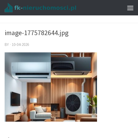
image-1775782644.jpg
BY
·
10-04-2026