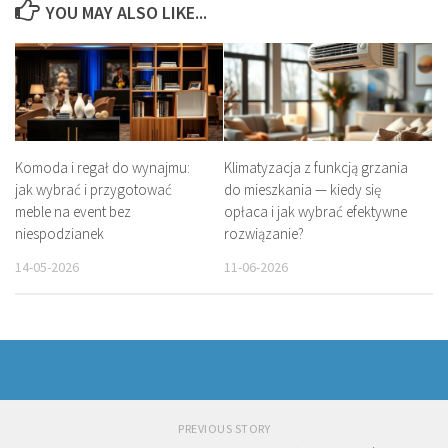
YOU MAY ALSO LIKE...
Komoda i regał do wynajmu:
Klimatyzacja z funkcją grzania
jak wybrać i przygotować
do mieszkania — kiedy się
meble na event bez
opłaca i jak wybrać efektywne
niespodzianek
rozwiązanie?
14-05-2026
11-06-2026
PREVIOUS STORY