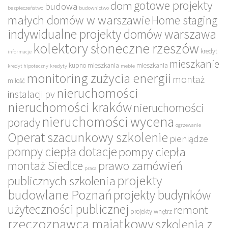
gotowe projekty
dom
budowa
bezpieczeństwo
budownictwo
małych domów w warszawie
Home staging
indywidualne projekty domów warszawa
kolektory słoneczne rzeszów
kredyt
informacje
mieszkanie
kupno mieszkania
mieszkania
kredyt hipoteczny
kredyty
meble
monitoring zużycia energii
montaż
miłość
nieruchomości
instalacji pv
nieruchomości kraków
nieruchomości
nieruchomości wycena
porady
ogrzewanie
Operat szacunkowy szkolenie
pieniądze
pompy ciepła dotacje
pompy ciepła
montaż Siedlce
prawo zamówień
praca
projekty
publicznych szkolenia
budowlane Poznań
projekty budynków
użyteczności publicznej
remont
projekty wnętrz
rzeczoznawca majątkowy
szkolenia z