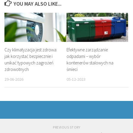
YOU MAY ALSO LIKE...
Czy klimatyzacja jest zdrowa:
Efektywne zarządzanie
jak korzystać bezpiecznie i
odpadami – wybór
unikać typowych zagrożeń
kontenerów stalowych na
zdrowotnych
śmieci
29-06-2026
05-12-2023
PREVIOUS STORY