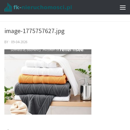
image-1775757627.jpg
BY
·
09-04-2026