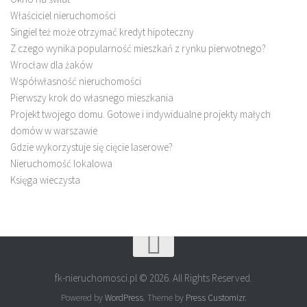
Właściciel nieruchomości
Singiel też może otrzymać kredyt hipoteczny
Z czego wynika popularność mieszkań z rynku pierwotnego?
Wrocław dla żaków
Współwłasność nieruchomości
Pierwszy krok do własnego mieszkania
Projekt twojego domu. Gotowe i indywidualne projekty małych
domów w warszawie
Gdzie wykorzystuje się cięcie laserowe?
Nieruchomość lokalowa
Księga wieczysta
fk-nieruchomosci.pl © 2026. All Rights Reserved.
Powered by
WordPress
. Theme by
Press Customizr
.