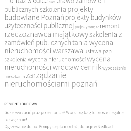
montaż Siedlce
prawo zamówień
praca
projekty
publicznych szkolenia
budowlane Poznań
projekty budynków
użyteczności publicznej
remont
projekty wnętrz
rzeczoznawca majątkowy
szkolenia z
tania wycena
zamówień publicznych
nieruchomości warszawa
ustawa pzp
wycena
wycena nieruchomości
szkolenia
nieruchomości wrocław cennik
wyposażenie
zarządzanie
mieszkania
nieruchomościami poznań
REMONT I BUDOWA
Gdzie wyrzucić gruz po remoncie? Worki big bag to proste i legalne
rozwiązanie!
Ogrzewanie domu. Pompy ciepła montaż, dotacje w Siedlcach