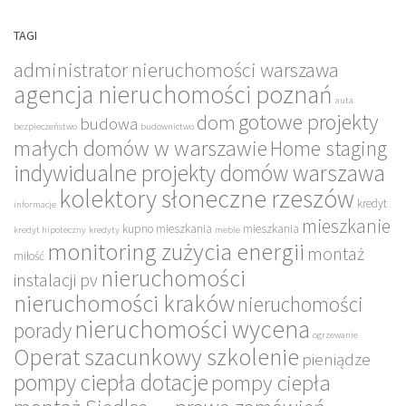
TAGI
administrator nieruchomości warszawa
agencja nieruchomości poznań
auta
gotowe projekty
dom
budowa
bezpieczeństwo
budownictwo
małych domów w warszawie
Home staging
indywidualne projekty domów warszawa
kolektory słoneczne rzeszów
kredyt
informacje
mieszkanie
kupno mieszkania
mieszkania
kredyt hipoteczny
kredyty
meble
monitoring zużycia energii
montaż
miłość
nieruchomości
instalacji pv
nieruchomości kraków
nieruchomości
nieruchomości wycena
porady
ogrzewanie
Operat szacunkowy szkolenie
pieniądze
pompy ciepła dotacje
pompy ciepła