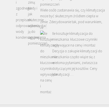
pomieszczeń
Wiele osób zastanawia się, czy klimatyzacja
może być skutecznym źródłem ciepła w
zimie. Zdecydowanie tak, pod warunkiem,
że …
Ile kosztuje klimatyzacja do
mieszkania: kluczowe czynniki
wpływające na cenę i montaż
Decyzja o zakupie klimatyzacji do
mieszkania często wiąże się z
wieloma pytaniami, zwłaszcza
dotyczącymi jej kosztów. Ceny
klimatyzacji …