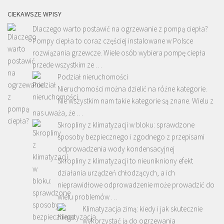
CIEKAWSZE WPISY
Dlaczego warto postawić na ogrzewanie z pompą ciepła?
Pompy ciepła to coraz częściej instalowane w Polsce
rozwiązania grzewcze. Wiele osób wybiera pompę ciepła
przede wszystkim ze …
Podział nieruchomości
Nieruchomości można dzielić na różne kategorie.
Nie wszystkim nam takie kategorie są znane. Wielu z
nas uważa, że …
Skropliny z klimatyzacji w bloku: sprawdzone
sposoby bezpiecznego i zgodnego z przepisami
odprowadzenia wody kondensacyjnej
Skropliny z klimatyzacji to nieunikniony efekt
działania urządzeń chłodzących, a ich
nieprawidłowe odprowadzenie może prowadzić do
wielu problemów …
Klimatyzacja zimą: kiedy i jak skutecznie
wykorzystać ją do ogrzewania