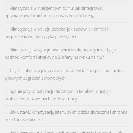
Klimatyzacja w inteligentnym domu: jak zintegrować i
optymalizować komfort oraz oszczędność energii
Klimatyzacja w pokoju dziecka: jak zapewnić komfort i
bezpieczeństwo bez ryzyka przeziębień
Klimatyzacja w wynajmowanym mieszkaniu: czy inwestycja
podnosi komfort i atrakcyjność oferty na rynku najmu?
Czy klimatyzacja jest zdrowa: jak korzystać bezpiecznie i unikać
typowych zagrożeń zdrowotnych
Spanie przy klimatyzacji: jak zadbać o komfort i uniknąć
problemów zdrowotnych podczas nocy
Jak ustawić klimatyzację latem, by chłodziła skutecznie i chroniła
przed przeziębieniem
Jaka temperatura klimatyzacji wspiera zdrowie i komfort — jak