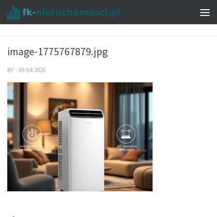
image-1775767879.jpg
BY
·
09-04-2026