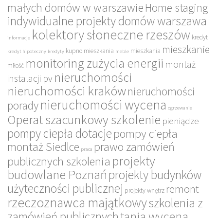
małych domów w warszawie
Home staging
indywidualne projekty domów warszawa
kolektory słoneczne rzeszów
kredyt
informacje
mieszkanie
kupno mieszkania
mieszkania
kredyt hipoteczny
kredyty
meble
monitoring zużycia energii
montaż
miłość
nieruchomości
instalacji pv
nieruchomości kraków
nieruchomości
nieruchomości wycena
porady
ogrzewanie
Operat szacunkowy szkolenie
pieniądze
pompy ciepła dotacje
pompy ciepła
montaż Siedlce
prawo zamówień
praca
projekty
publicznych szkolenia
budowlane Poznań
projekty budynków
użyteczności publicznej
remont
projekty wnętrz
rzeczoznawca majątkowy
szkolenia z
tania wycena
zamówień publicznych