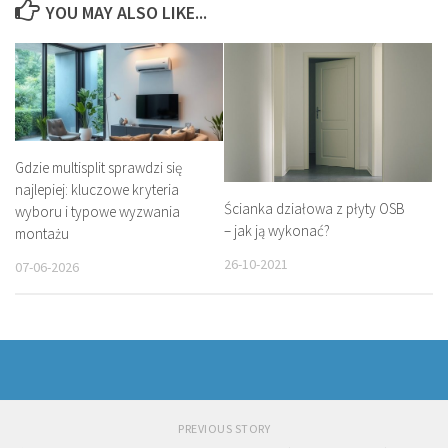
YOU MAY ALSO LIKE...
Gdzie multisplit sprawdzi się
najlepiej: kluczowe kryteria
Ścianka działowa z płyty OSB
wyboru i typowe wyzwania
– jak ją wykonać?
montażu
26-10-2021
07-06-2026
PREVIOUS STORY