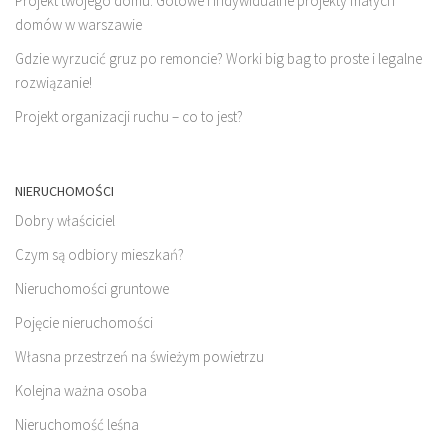
Projekt twojego domu. Gotowe i indywidualne projekty małych
domów w warszawie
Gdzie wyrzucić gruz po remoncie? Worki big bag to proste i legalne
rozwiązanie!
Projekt organizacji ruchu – co to jest?
NIERUCHOMOŚCI
Dobry właściciel
Czym są odbiory mieszkań?
Nieruchomości gruntowe
Pojęcie nieruchomości
Własna przestrzeń na świeżym powietrzu
Kolejna ważna osoba
Nieruchomość leśna