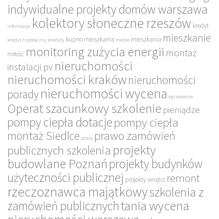
indywidualne projekty domów warszawa
kolektory słoneczne rzeszów
kredyt
informacje
mieszkanie
kupno mieszkania
mieszkania
kredyt hipoteczny
kredyty
meble
monitoring zużycia energii
montaż
miłość
nieruchomości
instalacji pv
nieruchomości kraków
nieruchomości
nieruchomości wycena
porady
ogrzewanie
Operat szacunkowy szkolenie
pieniądze
pompy ciepła dotacje
pompy ciepła
montaż Siedlce
prawo zamówień
praca
projekty
publicznych szkolenia
budowlane Poznań
projekty budynków
użyteczności publicznej
remont
projekty wnętrz
rzeczoznawca majątkowy
szkolenia z
tania wycena
zamówień publicznych