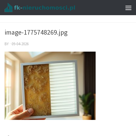
image-1775748269.jpg
BY
·
09-04-2026