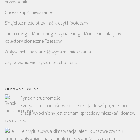
przewodnik
Chcesz kupić mieszkanie?
Singiel też może otrzymać kredyt hipoteczny
Tania energia. Monitoring zużycia energii. Montaż instalacji pv –
kolektory słoneczne Rzeszów
Wpływ mebli na wartość wynajmu mieszkania
Użytkowanie wieczyste nieruchomości
CIEKAWSZE WPISY
Rynek nieruchomości
Rynek nieruchomości w Polsce działa dosyć prężnie i po
brzegi wypełniony jest ofertami sprzedaży mieszkań, domów
czy działek …
Ile prądu zużywa klimatyzacja latem: kluczowe czynniki
wpływające na rachunki i efektywność urządzenia