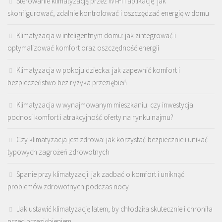
Sterowanie klimatyzacją przez Wi-Fi i aplikację: jak
skonfigurować, zdalnie kontrolować i oszczędzać energię w domu
Klimatyzacja w inteligentnym domu: jak zintegrować i
optymalizować komfort oraz oszczędność energii
Klimatyzacja w pokoju dziecka: jak zapewnić komfort i
bezpieczeństwo bez ryzyka przeziębień
Klimatyzacja w wynajmowanym mieszkaniu: czy inwestycja
podnosi komfort i atrakcyjność oferty na rynku najmu?
Czy klimatyzacja jest zdrowa: jak korzystać bezpiecznie i unikać
typowych zagrożeń zdrowotnych
Spanie przy klimatyzacji: jak zadbać o komfort i uniknąć
problemów zdrowotnych podczas nocy
Jak ustawić klimatyzację latem, by chłodziła skutecznie i chroniła
przed przeziębieniem