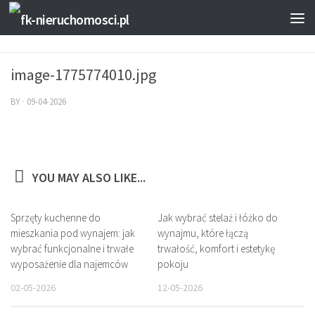
image-1775774010.jpg
BY
·
09-04-2026
YOU MAY ALSO LIKE...
Sprzęty kuchenne do
Jak wybrać stelaż i łóżko do
mieszkania pod wynajem: jak
wynajmu, które łączą
wybrać funkcjonalne i trwałe
trwałość, komfort i estetykę
wyposażenie dla najemców
pokoju
02-05-2026
12-05-2026