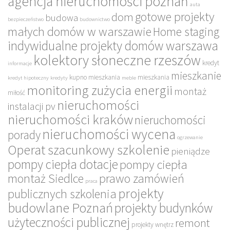
agencja nieruchomości poznań
auta
gotowe projekty
dom
budowa
bezpieczeństwo
budownictwo
małych domów w warszawie
Home staging
indywidualne projekty domów warszawa
kolektory słoneczne rzeszów
kredyt
informacje
mieszkanie
kupno mieszkania
mieszkania
kredyt hipoteczny
kredyty
meble
monitoring zużycia energii
montaż
miłość
nieruchomości
instalacji pv
nieruchomości kraków
nieruchomości
nieruchomości wycena
porady
ogrzewanie
Operat szacunkowy szkolenie
pieniądze
pompy ciepła dotacje
pompy ciepła
montaż Siedlce
prawo zamówień
praca
projekty
publicznych szkolenia
budowlane Poznań
projekty budynków
użyteczności publicznej
remont
projekty wnętrz